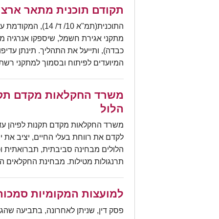
תקודם תוכנית מתאר ארצי
התוכנית(תמ"א 10/ 
מתקני אגירת חשמל, שיספקו אנרגיה מת
כבדה), ותייעל את התהליך. תינתן עדיפ
המיועדים לפיתוח ובסמוך למתקני רשת
משרד החקלאות מקדם תקנו
הלול
לקדם את רווחת בעלי החיים, יציב את 
הלולים מבחינה סביבתית, תברואתית וכ
תרנגולות מטילות. מבחינת החקלאים המ
למועצות המקומיות סמכות
פסק דין, שניתן לאחרונה, בתביעה שהג