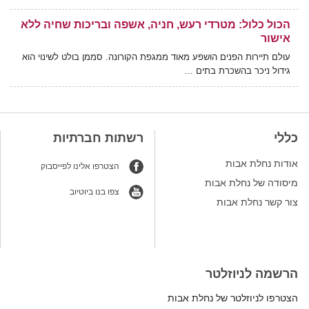
הכול כלול: מטרדי רעש, חניה, אשפה ובריכות שחיה ללא
אישור
עולם תיירות הפנים הושפע מאוד ממגפת הקורונה. סממן בולט לשינוי הוא
גידול ניכר בהשכרת בתים ...
משכירים בית/דירה/מבנה לנופשים? אתם עוברים על
החוק!
שמחים ונרגשים עם 103 מלקוחותינו שסיימו לאחרונה תהליך ארוך ומורכב
כללי
רשתות חברתיות
של היוון. בתהליך, המחייב ...
אודות נחלת אבות
הצטרפו אלינו לפייסבוק
רמ"י מכה בכל הכוח במושבי ישראל מחייבת דמי שימוש
מיסודה של נחלת אבות
עבור מבנים שנעשה בהם שימוש חורג
צפו בנו ביוטיוב
צור קשר נחלת אבות
בעלי נחלות ברחבי ישראל מחויבים בדמי שימוש עבור מבנים שאין להם
היתר בניה ושהשימוש שנעשה בהם ...
למה לועדות המקומיות לוקח כל כך הרבה זמן לאשר
היתר בנייה?
הרשמה לניוזלטר
בזמן ההמתנה, הארוך הרבה יותר מדי, לקבלת היתר הבנייה העיניים
הצטרפו לניוזלטר של נחלת אבות
והזעם מופנים אל הועדות ...