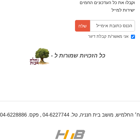
וקבלו את כל העדכונים החמים
ישירות למייל
30 שנה אחרי שנעקר לטובת הרחבה, בעליו של פרדס
לימונים יקבלו פיצוי
במסגרת בניית הרחבה, הפקיע מושב גילת פרדס לימונים של חבר
המושב, ובתמורה נתן לו זכות למגרש ...
אני מאשר/ת קבלת דיוור
שוב סכסוך במשק משפחתי במושב: למרות הזכות לגור
לצמיתות בחלקה, ביהמ"ש הורה על פינוי
כל הזכויות שמורות ל -
מינוי ממשיך למשק חקלאי ממשיך לייצר סכסוכים קשים בין אחים בסוגיות
הורשה. הורים שמינו בן ...
יורשים של קרקע חקלאית נקלעו למאבק על שטחי גידול
בננות, ונתבעו לשלם 4.5 מליון שקל
יורשי נחלה במושב בית חנניה ניהלו מו"מ למכירתה עם מגדל בננות
ממושב גבע כרמל, אך לאחר ...
רק ל-10% מהלולים בישראל יש רישיון עסק. ולכם?
ית חנניה, טל. 04-6227744 , פקס. 04-6228886
דו"ח מבקר המדינה קובע כי המצב בענף ההטלה בישראל חמור בהשוואה
לארה"ב ולמדינות ...