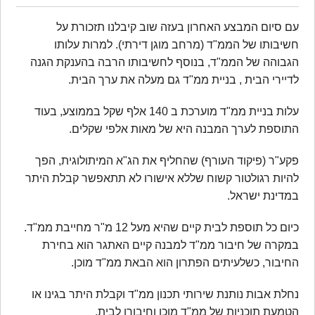
צור קשר
מעורבות חברתית
עם סיום המבצע האחרון בעזה שוב קיבלנו תזכורת על
שביל ישראל
חשיבותו של הממ"ד (מרחב מוגן דירתי). למרות עלותו
הגבוהה של הממ"ד, בנוסף לחשיבותו הרבה בהענקת הגנה
מבצעים
לדיירי הבית , בניית ממ"ד גם מעלה את ערך הבית.
עלות בניית ממ"ד מוערכת ב 140 אלף שקל בממוצע, בעוד
זכרון עד
התוספת לערך המבנה היא של מאות אלפי שקלים.
פקע"ר (פיקוד העורף) שהחליף את הג"א המיתולוגית, הפך
להיות רגולטור קשוח שללא אישורו לא תתאפשר קבלת היתר
במדינת ישראל.
כיום כל תוספת לבית קיים שהיא מעל 12 מ"ר מחייבת ממ"ד.
במקרה של חיבור ממ"ד למבנה קיים האתגר הוא בחירת
החיבור, כשלעיתים הפתרון הוא הבאת ממ"ד מוכן.
נחלת אבות נותנת שירותי תכנון ממ"ד וקבלת היתר בגינו או
הטמעת תוכניות של ממ"ד מוכן וחיבורו לבית.