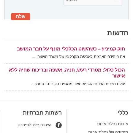
חדשות
חוק קמיניץ – כשהשוט הכלכלי מונף על חבר המושב
את היחידה הארצית לאכיפת מקרקעין של משרד האוצר, ...
הכול כלול: מטרדי רעש, חניה, אשפה ובריכות שחיה ללא
אישור
עולם תיירות הפנים הושפע מאוד ממגפת הקורונה. סממן ...
משכירים בית/דירה/מבנה לנופשים? אתם עוברים על
החוק!
שמחים ונרגשים עם 103 מלקוחותינו שסיימו לאחרונה תהליך ...
כללי
רשתות חברתיות
אודות נחלת אבות
רמ"י מכה בכל הכוח במושבי ישראל מחייבת דמי שימוש
הצטרפו אלינו לפייסבוק
עבור מבנים שנעשה בהם שימוש חורג
מיסודה של נחלת אבות